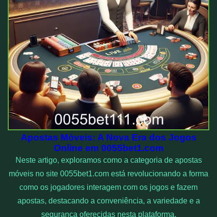
Apostas Móveis: A Nova Era dos Jogos
Online em 0055bet1.com
Neste artigo, exploramos como a categoria de apostas
móveis no site 0055bet1.com está revolucionando a forma
como os jogadores interagem com os jogos e fazem
apostas, destacando a conveniência, a variedade e a
segurança oferecidas nesta plataforma.