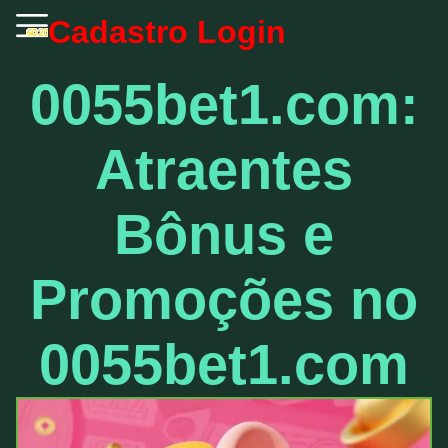
Cadastro
Login
0055bet1.com:
Atraentes
Bônus e
Promoções no
0055bet1.com