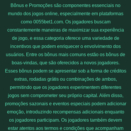
Bônus e Promoções são componentes essenciais no
mundo dos jogos online, especialmente em plataformas
como 0055bet1.com. Os jogadores buscam
constantemente maneiras de maximizar sua experiência
de jogo, e essa categoria oferece uma variedade de
incentivos que podem enriquecer o envolvimento dos
usuários. Entre os bônus mais comuns estão os bônus de
boas-vindas, que são oferecidos a novos jogadores.
Esses bônus podem se apresentar sob a forma de créditos
extras, rodadas grátis ou combinações de ambos,
permitindo que os jogadores experimentem diferentes
jogos sem comprometer seu próprio capital. Além disso,
promoções sazonais e eventos especiais podem adicionar
emoção, introduzindo recompensas adicionais enquanto
os jogadores participam. Os jogadores também devem
estar atentos aos termos e condições que acompanham