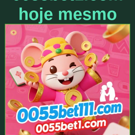
hoje mesmo